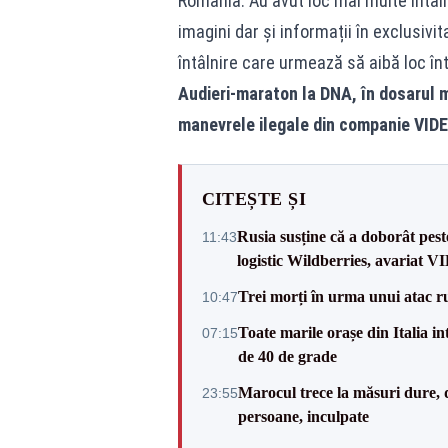
România. Au avut loc mai multe întâlni
imagini dar și informații în exclusivita
întâlnire care urmează să aibă loc în
Audieri-maraton la DNA, în dosarul 
manevrele ilegale din companie VID
CITEȘTE ȘI
Rusia susține că a doborât pes
11:43
logistic Wildberries, avariat 
Trei morți în urma unui atac r
10:47
Toate marile orașe din Italia in
07:15
de 40 de grade
Marocul trece la măsuri dure, d
23:55
persoane, inculpate