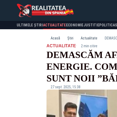
ULTIMELE ȘTIRI
ACTUALITATE
ECONOMIE
JUSTITIE
POLITICA
Acasă
Știri
Actualitate
DEMASCĂ
·
ACTUALITATE
2 min citire
DEMASCĂM AFA
ENERGIE. COM
SUNT NOII ”BĂ
27 sept. 2025, 15:38