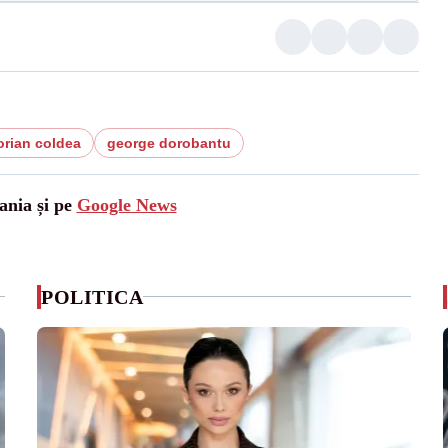
orian coldea
george dorobantu
ania și pe
Google News
POLITICA