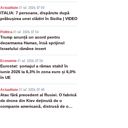
2
Actualitate
-
31 iul. 2026, 07:50
ITALIA: 7 persoane, dispărute după
prăbușirea unei clădiri în Sicilia | VIDEO
3
Politica
-
31 iul. 2026, 07:54
Trump anunță un acord pentru
dezarmarea Hamas, însă sprijinul
Israelului rămâne incert
4
Economie
-
31 iul. 2026, 07:56
Eurostat: șomajul a rămas stabil în
iunie 2026 la 6,3% în zona euro și 6,0%
în UE
5
Actualitate
-
31 iul. 2026, 07:40
Atac fără precedent al Rusiei. O fabrică
de drone din Kiev deținută de o
companie americană, distrusă de o
rachetă rusească