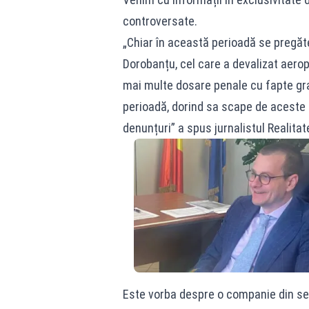
controversate.
„Chiar în această perioadă se pregăt
Dorobanțu, cel care a devalizat aerop
mai multe dosare penale cu fapte grav
perioadă, dorind sa scape de aceste
denunțuri” a spus jurnalistul Realita
Este vorba despre o companie din sec