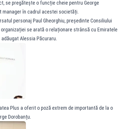
ct, se pregătește o funcție cheie pentru George
 manager în cadrul acestei societăți.
rsatul personaj Paul Gheorghiu, președinte Consiliului
l organizației se arată o relaționare strânsă cu Emiratele
a adăugat Alessia Păcuraru.
tatea Plus a oferit o poză extrem de importantă de la o
orge Dorobanțu.