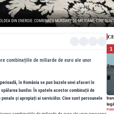
LDEA DIN ENERGIE. COMBINAȚII MURDARE DE MILIOANE, CINE SUNT 
CE
1
pre combinațiile de miliarde de euro ale unor
erioadă, în România se pun bazele unei afaceri în
 spălarea banilor. În spatele acestor combinații de
enale și apropiați ai serviciilor. Cine sunt persoanele
Iran
legă
Polit
SU
 despre combinațiile de miliarde de euro ale unor persoane