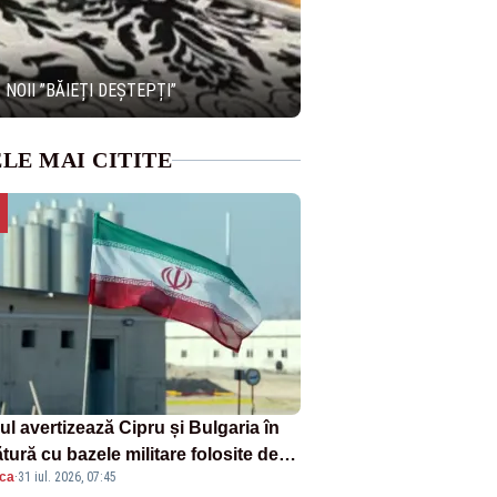
NOII ”BĂIEȚI DEȘTEPȚI”
LE MAI CITITE
ul avertizează Cipru și Bulgaria în
tură cu bazele militare folosite de
ica
·
31 iul. 2026, 07:45
A