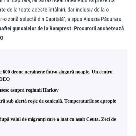
ri în Capitală, iar astăzi Realitatea Plus va prezenta
te de la toate aceste întâlniri, dar inclusiv de la o
tr-o zonă selectă din Capitală”, a spus Alessia Păcuraru.
mafiei gunoaielor de la Romprest. Procurorii anchetează
EO
te 600 drone ucrainene într-o singură noapte. Un centru
VIDEO
usesc asupra regiunii Harkov
tră sub alertă roșie de caniculă. Temperaturile se apropie
upă valul de migranți care a luat cu asalt Ceuta. Zeci de