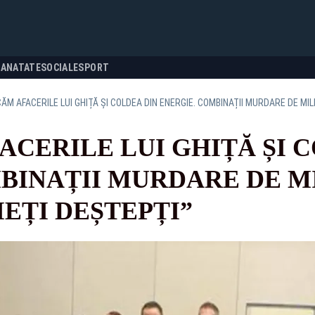
SANATATE
SOCIALE
SPORT
M AFACERILE LUI GHIȚĂ ȘI COLDEA DIN ENERGIE. COMBINAȚII MURDARE DE MILI
CERILE LUI GHIȚĂ ȘI C
BINAȚII MURDARE DE MI
IEȚI DEȘTEPȚI”