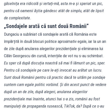
găselnița era ridicolă și iertați-mă, asta m-a și speriat un pic,
pentru că oamenii ăștia gândesc atât de simplu, atât de lipsit
de complexitate.
„Sondajele arată că sunt două Românii”
Dungaciu a subliniat că sondajele arată că România este
împărțită în două blocuri politice aproximativ egale, iar la un an
de zile după anularea alegerilor prezidențiale și eliminarea lui
Călin Georgescu din cursă, intențiile de vot nu s-au schimbat.
Eu sper că după discuția noastră să mai fi lămurit un pic, sper.
Pentru că sondajele pe care le-ați invocat au arătat un lucru.
Sunt două Românii pentru că practic dacă te uităm pe sondaje
suntem cam egale politic vorbind. Și din acest punct de vedere
după un an de zile, după alegeri, anularea alegerilor
prezidențiale mai înainte, atunci hai s-a zis, românii au fost
manipulați de propaganda rusească, TikTok, da? După ce s-au