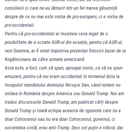
consilierii și care ne-au lămurit într-un fel marea găselniță
despre de ce nu mai este vorba de pro-europeni, ci e vorba de
pro-occidentali.
Pentru că pro-occidentalii ar însemna ceva legat de o
posibilitate de a scoate AUR-ul din ecuație, pentru că AUR-ul,
vezi Doamne, ar fi votat împotriva prezenței folosirii bazei de la
Kogălniceanu de către armata americană.
Asta este, a fost, cum să spun, aproape ironic, ca să nu spun
amuzant, pentru că noi eram occidentali în termenul ăsta la
începutul mandatului domnului Nicușor Dan, când nimeni nu
vorbea în România despre America sau Donald Trump. Noi am
tradus discursurile Donald Trump, am publicat cărți despre
Donald Trump și toată echipa aceasta de zgomote care nu e
doar Cotroceniul sau nu era doar Cotroceniul, guvernul, ci
societatea civilă, erau anti-Trump. Deci cel puțin e ridicol, dar