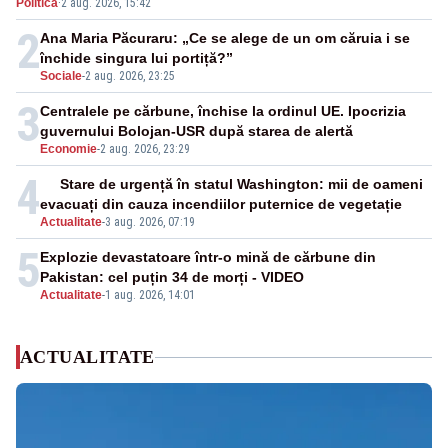
Politica
·
2 aug. 2026, 15:42
Realitatea PLUS
2
Ana Maria Păcuraru: „Ce se alege de un om căruia i se
închide singura lui portiță?”
Sociale
-
2 aug. 2026, 23:25
3
Centralele pe cărbune, închise la ordinul UE. Ipocrizia
guvernului Bolojan-USR după starea de alertă
Economie
-
2 aug. 2026, 23:29
4
Stare de urgență în statul Washington: mii de oameni
evacuați din cauza incendiilor puternice de vegetație
Actualitate
-
3 aug. 2026, 07:19
5
Explozie devastatoare într-o mină de cărbune din
Pakistan: cel puțin 34 de morți - VIDEO
Actualitate
-
1 aug. 2026, 14:01
ACTUALITATE