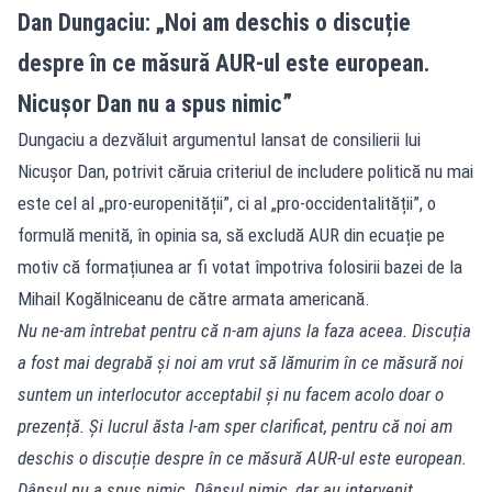
Dan Dungaciu: „Noi am deschis o discuție
despre în ce măsură AUR-ul este european.
Nicușor Dan nu a spus nimic”
Dungaciu a dezvăluit argumentul lansat de consilierii lui
Nicușor Dan, potrivit căruia criteriul de includere politică nu mai
este cel al „pro-europenității”, ci al „pro-occidentalității”, o
formulă menită, în opinia sa, să excludă AUR din ecuație pe
motiv că formațiunea ar fi votat împotriva folosirii bazei de la
Mihail Kogălniceanu de către armata americană.
Nu ne-am întrebat pentru că n-am ajuns la faza aceea. Discuția
a fost mai degrabă și noi am vrut să lămurim în ce măsură noi
suntem un interlocutor acceptabil și nu facem acolo doar o
prezență. Și lucrul ăsta l-am sper clarificat, pentru că noi am
deschis o discuție despre în ce măsură AUR-ul este european.
Dânsul nu a spus nimic. Dânsul nimic, dar au intervenit