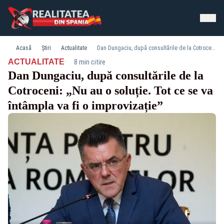
Acasă
Știri
Actualitate
Dan Dungaciu, după consultările de la Cotroceni: „Nu au o soluție. Tot ce se va întâmpla va fi o improvizație”
·
ACTUALITATE
8 min citire
Dan Dungaciu, după consultările de la
Cotroceni: „Nu au o soluție. Tot ce se va
întâmpla va fi o improvizație”