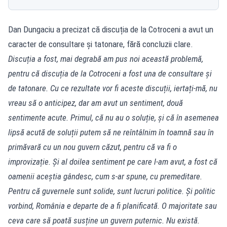
Dan Dungaciu a precizat că discuția de la Cotroceni a avut un
caracter de consultare și tatonare, fără concluzii clare.
Discuția a fost, mai degrabă am pus noi această problemă,
pentru că discuția de la Cotroceni a fost una de consultare și
de tatonare. Cu ce rezultate vor fi aceste discuții, iertați-mă, nu
vreau să o anticipez, dar am avut un sentiment, două
sentimente acute. Primul, că nu au o soluție, și că în asemenea
lipsă acută de soluții putem să ne reîntâlnim în toamnă sau în
primăvară cu un nou guvern căzut, pentru că va fi o
improvizație. Și al doilea sentiment pe care l-am avut, a fost că
oamenii aceștia gândesc, cum s-ar spune, cu premeditare.
Pentru că guvernele sunt solide, sunt lucruri politice. Și politic
vorbind, România e departe de a fi planificată. O majoritate sau
ceva care să poată susține un guvern puternic. Nu există.