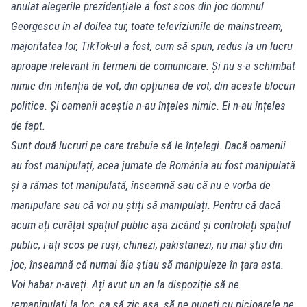
anulat alegerile prezidențiale a fost scos din joc domnul
Georgescu în al doilea tur, toate televiziunile de mainstream,
majoritatea lor, TikTok-ul a fost, cum să spun, redus la un lucru
aproape irelevant în termeni de comunicare. Și nu s-a schimbat
nimic din intenția de vot, din opțiunea de vot, din aceste blocuri
politice. Și oamenii aceștia n-au înțeles nimic. Ei n-au înțeles
de fapt.
Sunt două lucruri pe care trebuie să le înțelegi. Dacă oamenii
au fost manipulați, acea jumate de România au fost manipulată
și a rămas tot manipulată, înseamnă sau că nu e vorba de
manipulare sau că voi nu știți să manipulați. Pentru că dacă
acum ați curățat spațiul public așa zicând și controlați spațiul
public, i-ați scos pe ruși, chinezi, pakistanezi, nu mai știu din
joc, înseamnă că numai ăia știau să manipuleze în țara asta.
Voi habar n-aveți. Ați avut un an la dispoziție să ne
remanipulați la loc, ca să zic așa, să ne puneți cu picioarele pe