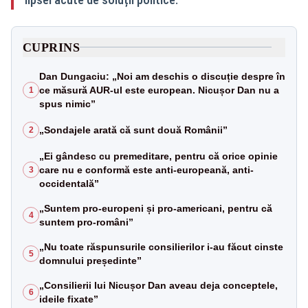
CUPRINS
Dan Dungaciu: „Noi am deschis o discuție despre în
ce măsură AUR-ul este european. Nicușor Dan nu a
1
spus nimic”
„Sondajele arată că sunt două Românii”
2
„Ei gândesc cu premeditare, pentru că orice opinie
care nu e conformă este anti-europeană, anti-
3
occidentală”
„Suntem pro-europeni și pro-americani, pentru că
4
suntem pro-români”
„Nu toate răspunsurile consilierilor i-au făcut cinste
5
domnului președinte”
„Consilierii lui Nicușor Dan aveau deja conceptele,
6
ideile fixate”