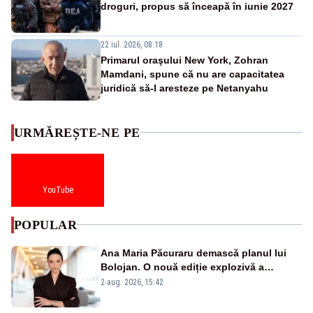
droguri, propus să înceapă în iunie 2027
22 iul. 2026, 08:18
Primarul oraşului New York, Zohran
Mamdani, spune că nu are capacitatea
juridică să-l aresteze pe Netanyahu
URMĂREȘTE-NE PE
YouTube
POPULAR
Ana Maria Păcuraru demască planul lui
Bolojan. O nouă ediție explozivă a
emisiunii „Miza Zilei” la Realitatea PLUS
2 aug. 2026, 15:42