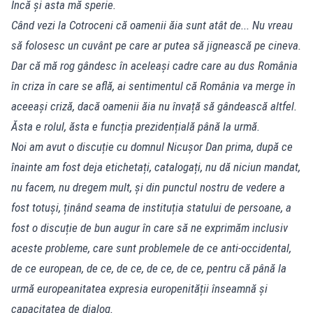
Încă și asta mă sperie.
Când vezi la Cotroceni că oamenii ăia sunt atât de... Nu vreau
să folosesc un cuvânt pe care ar putea să jignească pe cineva.
Dar că mă rog gândesc în aceleași cadre care au dus România
în criza în care se află, ai sentimentul că România va merge în
aceeași criză, dacă oamenii ăia nu învață să gândească altfel.
Ăsta e rolul, ăsta e funcția prezidențială până la urmă.
Noi am avut o discuție cu domnul Nicușor Dan prima, după ce
înainte am fost deja etichetați, catalogați, nu dă niciun mandat,
nu facem, nu dregem mult, și din punctul nostru de vedere a
fost totuși, ținând seama de instituția statului de persoane, a
fost o discuție de bun augur în care să ne exprimăm inclusiv
aceste probleme, care sunt problemele de ce anti-occidental,
de ce european, de ce, de ce, de ce, de ce, pentru că până la
urmă europeanitatea expresia europenității înseamnă și
capacitatea de dialog.