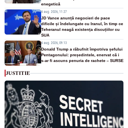
enegetică
6 aug. 2026, 11:27
JD Vance anunță negocieri de pace
dificile și îndelungate cu Iranul, în timp ce
Teheranul neagă existența discuțiilor cu
SUA
6 aug. 2026, 09:13
Donald Trump a răbufnit împotriva șefului
Pentagonului: președintele, enervat că i
s-ar fi ascuns penuria de rachete – SURSE
JUSTITIE