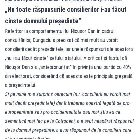
„Nu toate răspunsurile consilierilor i-au făcut
cinste domnului președinte”
Referitor la comportamentul lui Nicușor Dan în cadrul
consultărilor, Dungaciu a precizat că mai mult au vorbit
consilierii decât președintele, iar unele răspunsuri ale acestora
„nu i-au făcut cinste” șefului statului. A criticat și faptul că
Nicușor Dan s-a „antepronunțat” în privința unui partid cu 40%
din electorat, considerând că aceasta este principala greșeală
a președintelui.
Și pe mine m-a surprins oarecum (n.r. consilierii au vorbit mai
mult decât președintele) dar întrebarea noastră legată de pro-
europeanitate sau pro-occidentalitate sau mai știu eu ce
semantică mai fac pe la Cotroceni, n-a avut neapărat răspunsul
de la domnul președinte, a avut răspunsul de la consilieri care
și-au exprimat ulterior.