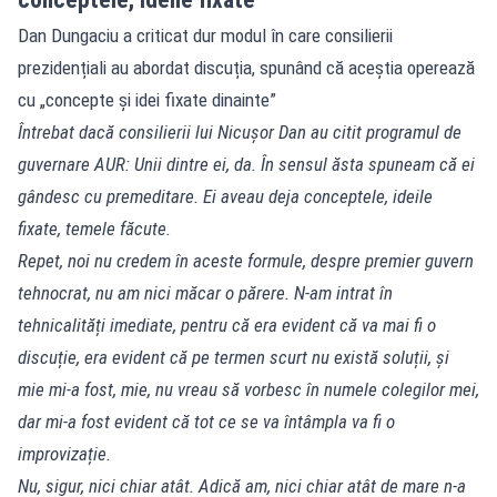
Dan Dungaciu a criticat dur modul în care consilierii
prezidențiali au abordat discuția, spunând că aceștia operează
cu „concepte și idei fixate dinainte”
Întrebat dacă consilierii lui Nicușor Dan au citit programul de
guvernare AUR: Unii dintre ei, da. În sensul ăsta spuneam că ei
gândesc cu premeditare. Ei aveau deja conceptele, ideile
fixate, temele făcute.
Repet, noi nu credem în aceste formule, despre premier guvern
tehnocrat, nu am nici măcar o părere. N-am intrat în
tehnicalități imediate, pentru că era evident că va mai fi o
discuție, era evident că pe termen scurt nu există soluții, și
mie mi-a fost, mie, nu vreau să vorbesc în numele colegilor mei,
dar mi-a fost evident că tot ce se va întâmpla va fi o
improvizație.
Nu, sigur, nici chiar atât. Adică am, nici chiar atât de mare n-a