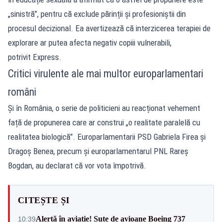
„sinistră”, pentru că exclude părinții și profesioniștii din
procesul decizional. Ea avertizează că interzicerea terapiei de
explorare ar putea afecta negativ copiii vulnerabili,
potrivit Express.
Critici virulente ale mai multor europarlamentari
români
Și în România, o serie de politicieni au reacționat vehement
față de propunerea care ar construi „o realitate paralelă cu
realitatea biologică”. Europarlamentarii PSD Gabriela Firea și
Dragoș Benea, precum și europarlamentarul PNL Rareș
Bogdan, au declarat că vor vota împotrivă.
CITEȘTE ȘI
Alertă în aviație! Sute de avioane Boeing 737
10:39