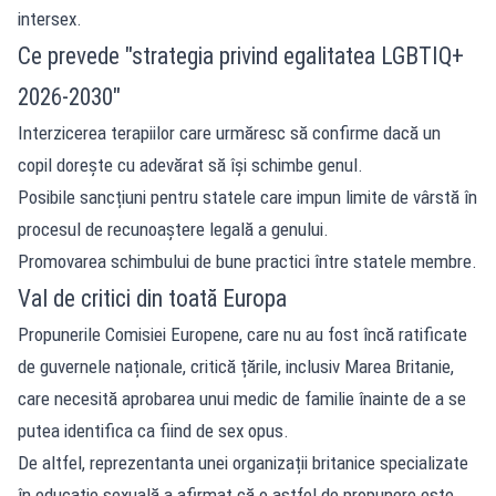
intersex.
Ce prevede "strategia privind egalitatea LGBTIQ+
2026-2030"
Interzicerea terapiilor care urmăresc să confirme dacă un
copil dorește cu adevărat să își schimbe genul.
Posibile sancțiuni pentru statele care impun limite de vârstă în
procesul de recunoaștere legală a genului.
Promovarea schimbului de bune practici între statele membre.
Val de critici din toată Europa
Propunerile Comisiei Europene, care nu au fost încă ratificate
de guvernele naționale, critică țările, inclusiv Marea Britanie,
care necesită aprobarea unui medic de familie înainte de a se
putea identifica ca fiind de sex opus.
De altfel, reprezentanta unei organizații britanice specializate
în educație sexuală a afirmat că o astfel de propunere este