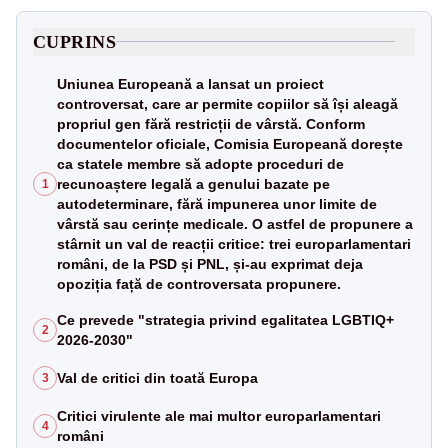
CUPRINS
Uniunea Europeană a lansat un proiect
controversat, care ar permite copiilor să își aleagă
propriul gen fără restricții de vârstă. Conform
documentelor oficiale, Comisia Europeană dorește
ca statele membre să adopte proceduri de
recunoaștere legală a genului bazate pe
1
autodeterminare, fără impunerea unor limite de
vârstă sau cerințe medicale. O astfel de propunere a
stârnit un val de reacții critice: trei europarlamentari
români, de la PSD și PNL, și-au exprimat deja
opoziția față de controversata propunere.
Ce prevede "strategia privind egalitatea LGBTIQ+
2
2026-2030"
Val de critici din toată Europa
3
Critici virulente ale mai multor europarlamentari
4
români