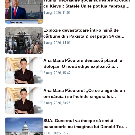
cu Kievul: Statele Unite pot lua «aproape
tot ce vor» din minele Ucrainei”
1 aug. 2026, 11:09
Explozie devastatoare într-o mină de
cărbune din Pakistan: cel puțin 34 de
morți - VIDEO
1 aug. 2026, 14:01
Ana Maria Păcuraru demască planul lui
Bolojan. O nouă ediție explozivă a
emisiunii „Miza Zilei” la Realitatea PLUS
2 aug. 2026, 15:42
Ana Maria Păcuraru: „Ce se alege de un
om căruia i se închide singura lui
portiță?”
2 aug. 2026, 23:25
SUA: Guvernul va începe să emită
paşapoarte cu imaginea lui Donald Trump
începând cu 8 august
31 iul. 2026, 15:20