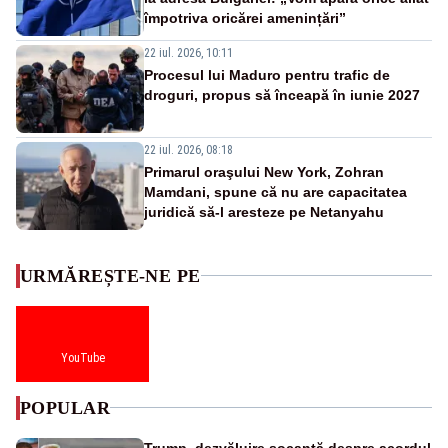
împotriva oricărei amenințări”
22 iul. 2026, 10:11
Procesul lui Maduro pentru trafic de
droguri, propus să înceapă în iunie 2027
22 iul. 2026, 08:18
Primarul oraşului New York, Zohran
Mamdani, spune că nu are capacitatea
juridică să-l aresteze pe Netanyahu
URMĂREȘTE-NE PE
YouTube
POPULAR
Trump, dezvăluire șocantă despre acordul