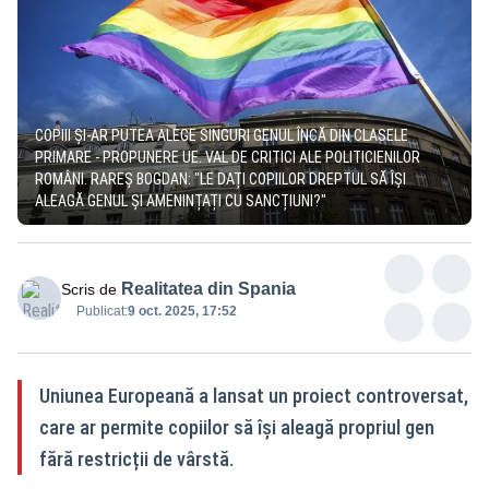
COPIII ȘI-AR PUTEA ALEGE SINGURI GENUL ÎNCĂ DIN CLASELE
PRIMARE - PROPUNERE UE. VAL DE CRITICI ALE POLITICIENILOR
ROMÂNI. RAREȘ BOGDAN: "LE DAȚI COPIILOR DREPTUL SĂ ÎȘI
ALEAGĂ GENUL ȘI AMENINȚAȚI CU SANCȚIUNI?"
Realitatea din Spania
Scris de
Publicat:
9 oct. 2025, 17:52
Uniunea Europeană a lansat un proiect controversat,
care ar permite copiilor să își aleagă propriul gen
fără restricții de vârstă.