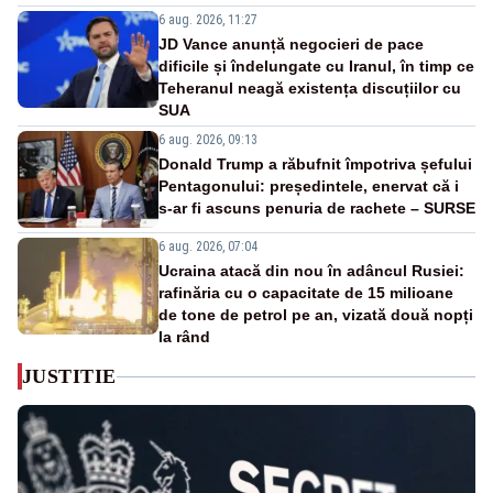
6 aug. 2026, 11:27
JD Vance anunță negocieri de pace
dificile și îndelungate cu Iranul, în timp ce
Teheranul neagă existența discuțiilor cu
SUA
6 aug. 2026, 09:13
Donald Trump a răbufnit împotriva șefului
Pentagonului: președintele, enervat că i
s-ar fi ascuns penuria de rachete – SURSE
6 aug. 2026, 07:04
Ucraina atacă din nou în adâncul Rusiei:
rafinăria cu o capacitate de 15 milioane
de tone de petrol pe an, vizată două nopți
la rând
JUSTITIE