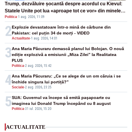
Trump, dezvăluire șocantă despre acordul cu Kievul:
Statele Unite pot lua «aproape tot ce vor» din minele
Politica
·
1 aug. 2026, 11:09
Ucrainei”
2
Explozie devastatoare într-o mină de cărbune din
Pakistan: cel puțin 34 de morți - VIDEO
Actualitate
-
1 aug. 2026, 14:01
3
Ana Maria Păcuraru demască planul lui Bolojan. O nouă
ediție explozivă a emisiunii „Miza Zilei” la Realitatea
PLUS
Politica
-
2 aug. 2026, 15:42
4
Ana Maria Păcuraru: „Ce se alege de un om căruia i se
închide singura lui portiță?”
Sociale
-
2 aug. 2026, 23:25
5
SUA: Guvernul va începe să emită paşapoarte cu
imaginea lui Donald Trump începând cu 8 august
Politica
-
31 iul. 2026, 15:20
ACTUALITATE