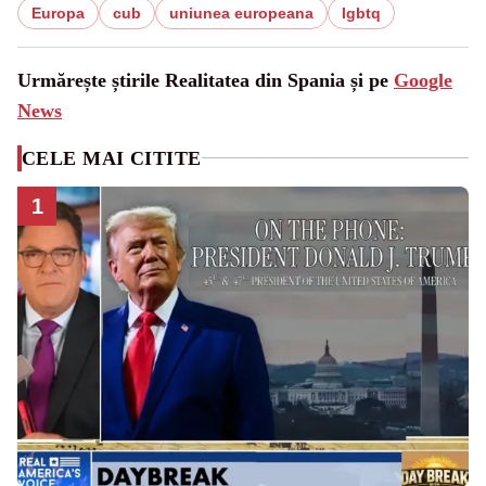
Europa
cub
uniunea europeana
lgbtq
Urmărește știrile Realitatea din Spania și pe
Google
News
CELE MAI CITITE
1