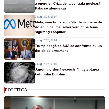
a energiei. Criza de la centrala nucleară
Paks se atenuează
7 aug. 2026, 08:07
Meta, sancționată cu 567 de milioane de
dolari în cel mai sever verdict pe tema
siguranței copiilor
7 aug. 2026, 08:03
Trump neagă că SUA se confruntă cu un
deficit de armament
7 aug. 2026, 08:01
Japonia ordonă evacuări în așteptarea
taifunului Dolphin
POLITICA