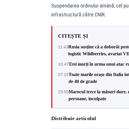
Suspendarea ordinului amână, cel puț
infrastructură către CNIR.
CITEȘTE ȘI
Rusia susține că a doborât pes
11:43
logistic Wildberries, avariat 
Trei morți în urma unui atac r
10:47
Toate marile orașe din Italia in
07:15
de 40 de grade
Marocul trece la măsuri dure, d
23:55
persoane, inculpate
Distribuie articolul