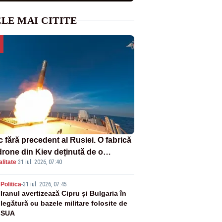
LE MAI CITITE
 fără precedent al Rusiei. O fabrică
drone din Kiev deținută de o
litate
·
31 iul. 2026, 07:40
panie americană, distrusă de o
hetă rusească
2
Politica
-
31 iul. 2026, 07:45
Iranul avertizează Cipru și Bulgaria în
legătură cu bazele militare folosite de
SUA