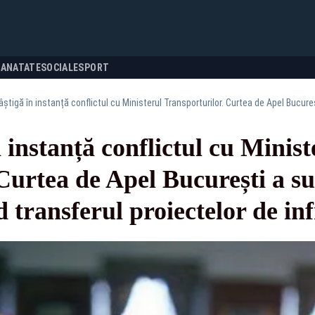
SANATATE
SOCIALE
SPORT
instanță conflictul cu Minist
Curtea de Apel București a s
d transferul proiectelor de in