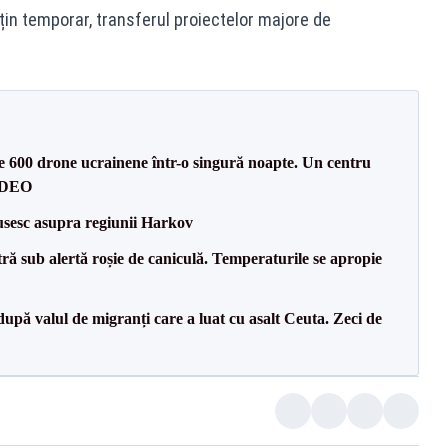
in temporar, transferul proiectelor majore de
te 600 drone ucrainene într-o singură noapte. Un centru
VIDEO
usesc asupra regiunii Harkov
tră sub alertă roșie de caniculă. Temperaturile se apropie
upă valul de migranți care a luat cu asalt Ceuta. Zeci de