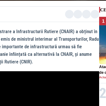
CE
1
rare a Infrastructurii Rutiere (CNAIR) a obținut în
emis de ministrul interimar al Transporturilor, Radu
e importante de infrastructură urmau să fie
nie înființată ca alternativă la CNAIR, și anume
ii Rutiere (CNIR).
Atac
de 
Actua
com
rac