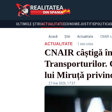
ULTIMELE ȘTIRI
ACTUALITATE
ECONOMIE
JUSTITIE
POLITICA
Acasă
Știri
Actualitate
·
ACTUALITATE
1 min citire
CNAIR câștigă în 
Transporturilor. 
lui Miruță privin
27 mai 2026, 17:37