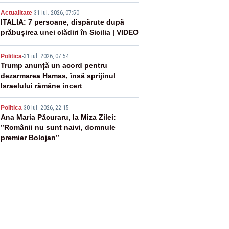
3
Actualitate
-
31 iul. 2026, 07:50
ITALIA: 7 persoane, dispărute după
prăbușirea unei clădiri în Sicilia | VIDEO
4
Politica
-
31 iul. 2026, 07:54
Trump anunță un acord pentru
dezarmarea Hamas, însă sprijinul
Israelului rămâne incert
5
Politica
-
30 iul. 2026, 22:15
Ana Maria Păcuraru, la Miza Zilei:
”Românii nu sunt naivi, domnule
premier Bolojan”