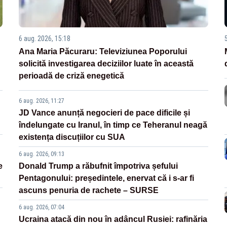
6 aug. 2026, 15:18
Ana Maria Păcuraru: Televiziunea Poporului
solicită investigarea deciziilor luate în această
perioadă de criză enegetică
6 aug. 2026, 11:27
JD Vance anunță negocieri de pace dificile și
îndelungate cu Iranul, în timp ce Teheranul neagă
existența discuțiilor cu SUA
6 aug. 2026, 09:13
e
Donald Trump a răbufnit împotriva șefului
Pentagonului: președintele, enervat că i s-ar fi
ascuns penuria de rachete – SURSE
6 aug. 2026, 07:04
Ucraina atacă din nou în adâncul Rusiei: rafinăria