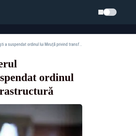
Schimba tema
CNAIR câștigă în instanță conflictul cu Ministerul Transporturilor. Curtea de Apel București a suspendat ordinul lui Miruță privind transferul proiectelor de infrastructură
erul
uspendat ordinul
frastructură