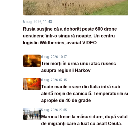
6 aug. 2026, 11:43
Rusia susține că a doborât peste 600 drone
ucrainene într-o singură noapte. Un centru
logistic Wildberries, avariat VIDEO
6 aug. 2026, 10:47
Trei morți în urma unui atac rusesc
asupra regiunii Harkov
6 aug. 2026, 07:15
Toate marile orașe din Italia intră sub
alertă roșie de caniculă. Temperaturile s
apropie de 40 de grade
5 aug. 2026, 23:55
Marocul trece la măsuri dure, după valul
de migranți care a luat cu asalt Ceuta.