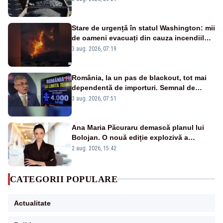
Stare de urgență în statul Washington: mii
de oameni evacuați din cauza incendiilor
puternice de vegetație
3 aug. 2026, 07:19
România, la un pas de blackout, tot mai
dependentă de importuri. Semnal de
alarmă tras de un expert în energie
3 aug. 2026, 07:51
Ana Maria Păcuraru demască planul lui
Bolojan. O nouă ediție explozivă a
emisiunii „Miza Zilei” la Realitatea PLUS
2 aug. 2026, 15:42
CATEGORII POPULARE
Actualitate