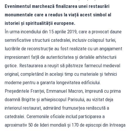
Evenimentul marchează finalizarea unei restaurări
monumentale care a readus la viață acest simbol al
istoriei și spiritualității europene.
În urma incendiului din 15 aprilie 2019, care a provocat daune
semnificative structurii catedralei, inclusiv colapsul turlei,
lucrările de reconstrucție au fost realizate cu un angajament
impresionant față de autenticitatea și detaliile arhitecturii
gotice. Restaurarea a reușit să păstreze farmecul medieval
original, completând în același timp cu materiale și tehnici
moderne pentru a garanta longevitatea edificiului.
Președintele Franței, Emmanuel Macron, împreună cu prima
doamnă Brigitte și arhiepiscopul Parisului, au vizitat deja
interiorul restaurat, admirând frumusețea renăscută a
catedralei. Ceremoniile oficiale includ participarea a
aproximativ 50 de lideri mondiali și 170 de episcopi din întreaga