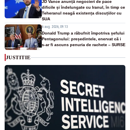
JD Vance anunță negocieri de pace
dificile și îndelungate cu Iranul, în timp ce
Teheranul neagă existența discuțiilor cu
SUA
6 aug. 2026, 09:13
Donald Trump a răbufnit împotriva șefului
Pentagonului: președintele, enervat că i
s-ar fi ascuns penuria de rachete – SURSE
JUSTITIE