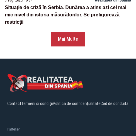
3 aug. 2026, 10:57
Realitatea din Spania
Situație de criză în Serbia. Dunărea a atins azi cel mai
mic nivel din istoria măsurătorilor. Se prefigurează
restricții
Mai Multe
Contact
Termeni și condiții
Politică de confidențialitate
Cod de conduită
Parteneri: