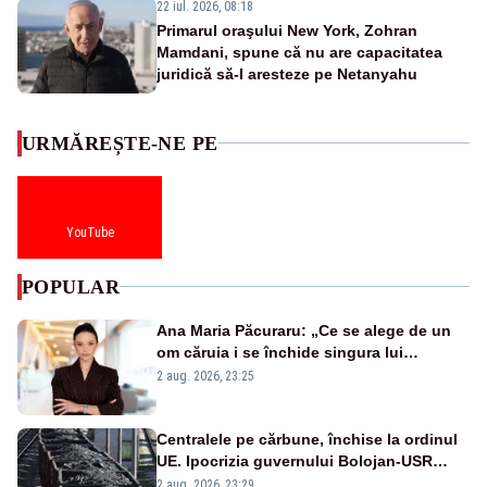
22 iul. 2026, 08:18
Primarul oraşului New York, Zohran
Mamdani, spune că nu are capacitatea
juridică să-l aresteze pe Netanyahu
URMĂREȘTE-NE PE
YouTube
POPULAR
Ana Maria Păcuraru: „Ce se alege de un
om căruia i se închide singura lui
portiță?”
2 aug. 2026, 23:25
Centralele pe cărbune, închise la ordinul
UE. Ipocrizia guvernului Bolojan-USR
după starea de alertă
2 aug. 2026, 23:29