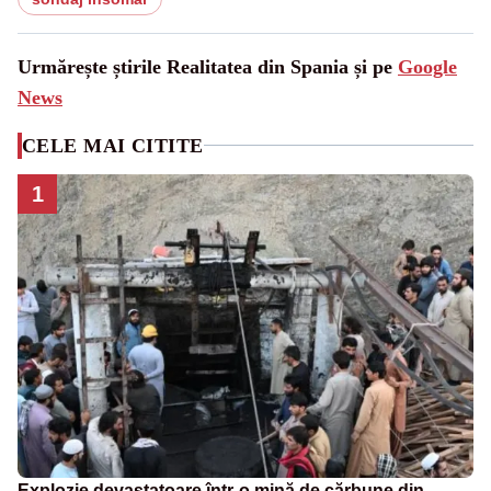
Urmărește știrile Realitatea din Spania și pe
Google
News
CELE MAI CITITE
1
Explozie devastatoare într-o mină de cărbune din