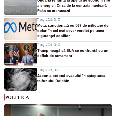
Ungaria renunță la apelul de economisire
a energiei. Criza de la centrala nucleară
Paks se atenuează
7 aug. 2026, 08:07
Meta, sancționată cu 567 de milioane de
dolari în cel mai sever verdict pe tema
siguranței copiilor
7 aug. 2026, 08:03
Trump neagă că SUA se confruntă cu un
deficit de armament
7 aug. 2026, 08:01
Japonia ordonă evacuări în așteptarea
taifunului Dolphin
POLITICA