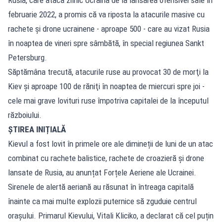
februarie 2022, a promis că va riposta la atacurile masive cu
rachete şi drone ucrainene - aproape 500 - care au vizat Rusia
în noaptea de vineri spre sâmbătă, în special regiunea Sankt
Petersburg.
Săptămâna trecută, atacurile ruse au provocat 30 de morţi la
Kiev şi aproape 100 de răniţi în noaptea de miercuri spre joi -
cele mai grave lovituri ruse împotriva capitalei de la începutul
războiului.
ȘTIREA INIȚIALĂ
Kievul a fost lovit în primele ore ale dimineții de luni de un atac
combinat cu rachete balistice, rachete de croazieră și drone
lansate de Rusia, au anunțat Forțele Aeriene ale Ucrainei.
Sirenele de alertă aeriană au răsunat în întreaga capitală
înainte ca mai multe explozii puternice să zguduie centrul
orașului. Primarul Kievului, Vitali Kliciko, a declarat că cel puțin