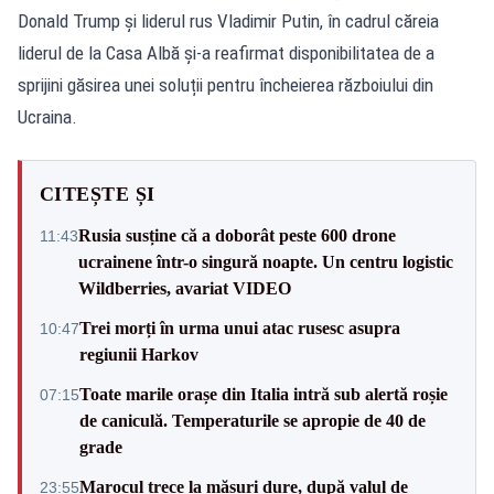
Donald Trump și liderul rus Vladimir Putin, în cadrul căreia
liderul de la Casa Albă și-a reafirmat disponibilitatea de a
sprijini găsirea unei soluții pentru încheierea războiului din
Ucraina.
CITEȘTE ȘI
Rusia susține că a doborât peste 600 drone
11:43
ucrainene într-o singură noapte. Un centru logistic
Wildberries, avariat VIDEO
Trei morți în urma unui atac rusesc asupra
10:47
regiunii Harkov
Toate marile orașe din Italia intră sub alertă roșie
07:15
de caniculă. Temperaturile se apropie de 40 de
grade
Marocul trece la măsuri dure, după valul de
23:55