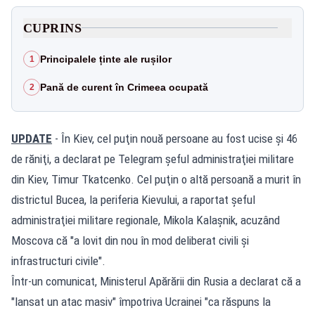
CUPRINS
Principalele ținte ale rușilor
1
Pană de curent în Crimeea ocupată
2
UPDATE
- În Kiev, cel puţin nouă persoane au fost ucise şi 46
de răniţi, a declarat pe Telegram şeful administraţiei militare
din Kiev, Timur Tkatcenko. Cel puţin o altă persoană a murit în
districtul Bucea, la periferia Kievului, a raportat şeful
administraţiei militare regionale, Mikola Kalaşnik, acuzând
Moscova că "a lovit din nou în mod deliberat civili şi
infrastructuri civile".
Într-un comunicat, Ministerul Apărării din Rusia a declarat că a
"lansat un atac masiv" împotriva Ucrainei "ca răspuns la