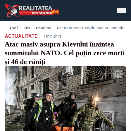
Acasă
Știri
Actualitate
Atac masiv asupra Kievului înaintea summitului NATO. Cel puțin zece morți și 46 de răniţi
·
ACTUALITATE
4 min citire
Atac masiv asupra Kievului înaintea
summitului NATO. Cel puțin zece morți
și 46 de răniţi