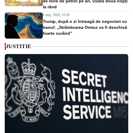
de tone de petrol pe an, vizată două nopți
la rând
5 aug. 2026, 10:36
Trump, după o zi întreagă de negocieri cu
Iranul: „Strâmtoarea Ormuz va fi deschisă
foarte curând”
JUSTITIE