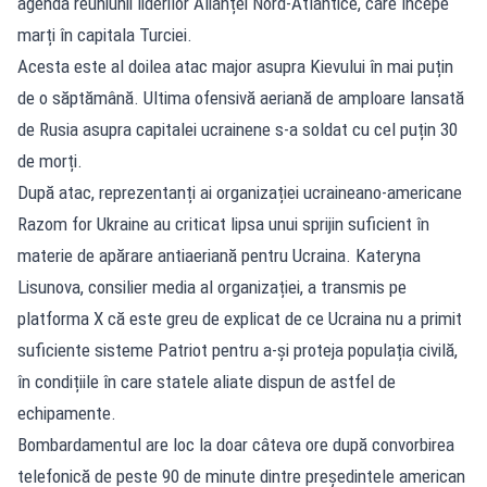
agenda reuniunii liderilor Alianței Nord-Atlantice, care începe
marți în capitala Turciei.
Acesta este al doilea atac major asupra Kievului în mai puțin
de o săptămână. Ultima ofensivă aeriană de amploare lansată
de Rusia asupra capitalei ucrainene s-a soldat cu cel puțin 30
de morți.
După atac, reprezentanți ai organizației ucraineano-americane
Razom for Ukraine au criticat lipsa unui sprijin suficient în
materie de apărare antiaeriană pentru Ucraina. Kateryna
Lisunova, consilier media al organizației, a transmis pe
platforma X că este greu de explicat de ce Ucraina nu a primit
suficiente sisteme Patriot pentru a-și proteja populația civilă,
în condițiile în care statele aliate dispun de astfel de
echipamente.
Bombardamentul are loc la doar câteva ore după convorbirea
telefonică de peste 90 de minute dintre președintele american