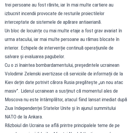
trei persoane au fost rănite, iar în mai multe cartiere au
izbucnit incendii provocate de resturile proiectilelor
interceptate de sistemele de apărare antiaeriană.
Un bloc de locuințe cu mai multe etaje a fost grav avariat în
urma atacului, iar mai multe persoane au rămas blocate în
interior. Echipele de intervenție continuă operațiunile de
salvare și evaluarea pagubelor.
Cu o zi înaintea bombardamentului, președintele ucrainean
Volodimir Zelenski avertizase că serviciile de informații de la
Kiev dețin date potrivit cărora Rusia pregătește „un nou atac
masiv”. Liderul ucrainean a susținut că momentul ales de
Moscova nu este întâmplător, atacul fiind lansat imediat după
Ziua Independenței Statelor Unite și în ajunul summitului
NATO de la Ankara.
Războiul din Ucraina se află printre principalele teme de pe