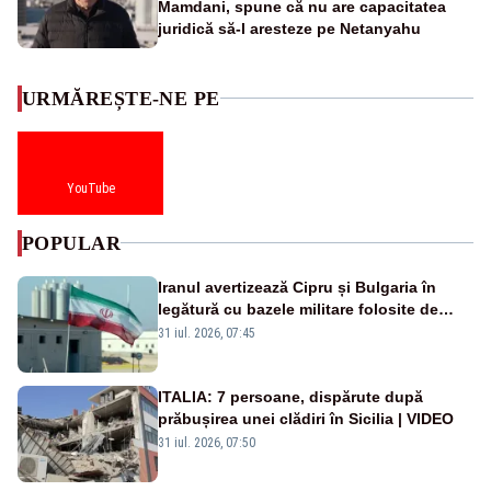
Mamdani, spune că nu are capacitatea
juridică să-l aresteze pe Netanyahu
URMĂREȘTE-NE PE
YouTube
POPULAR
Iranul avertizează Cipru și Bulgaria în
legătură cu bazele militare folosite de
SUA
31 iul. 2026, 07:45
ITALIA: 7 persoane, dispărute după
prăbușirea unei clădiri în Sicilia | VIDEO
31 iul. 2026, 07:50