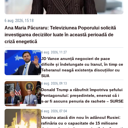
6 aug. 2026, 15:18
Ana Maria Păcuraru: Televiziunea Poporului solicită
investigarea deciziilor luate în această perioadă de
criză enegetică
6 aug. 2026, 11:27
JD Vance anunță negocieri de pace
dificile și îndelungate cu Iranul, în timp ce
Teheranul neagă existența discuțiilor cu
SUA
6 aug. 2026, 09:13
Donald Trump a răbufnit împotriva șefului
Pentagonului: președintele, enervat că i
s-ar fi ascuns penuria de rachete – SURSE
6 aug. 2026, 07:04
Ucraina atacă din nou în adâncul Rusiei:
rafinăria cu o capacitate de 15 milioane