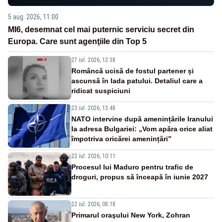
5 aug. 2026, 11:00
MI6, desemnat cel mai puternic serviciu secret din
Europa. Care sunt agenţiile din Top 5
27 iul. 2026, 12:38
Româncă ucisă de fostul partener și
ascunsă în lada patului. Detaliul care a
ridicat suspiciuni
23 iul. 2026, 13:48
NATO intervine după amenințările Iranului
la adresa Bulgariei: „Vom apăra orice aliat
împotriva oricărei amenințări”
22 iul. 2026, 10:11
Procesul lui Maduro pentru trafic de
droguri, propus să înceapă în iunie 2027
22 iul. 2026, 08:18
Primarul oraşului New York, Zohran