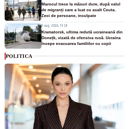
Marocul trece la măsuri dure, după valul
de migranți care a luat cu asalt Ceuta.
Zeci de persoane, inculpate
5 aug. 2026, 19:28
Kramatorsk, ultima redută ucraineană din
Donețk, vizată de ofensiva rusă. Ucraina
începe evacuarea familiilor cu copii
POLITICA