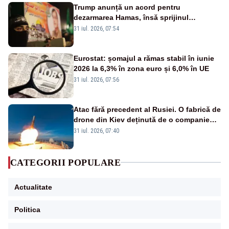
Trump anunță un acord pentru
dezarmarea Hamas, însă sprijinul
Israelului rămâne incert
31 iul. 2026, 07:54
Eurostat: șomajul a rămas stabil în iunie
2026 la 6,3% în zona euro și 6,0% în UE
31 iul. 2026, 07:56
Atac fără precedent al Rusiei. O fabrică de
drone din Kiev deținută de o companie
americană, distrusă de o rachetă
31 iul. 2026, 07:40
rusească
CATEGORII POPULARE
Actualitate
Politica