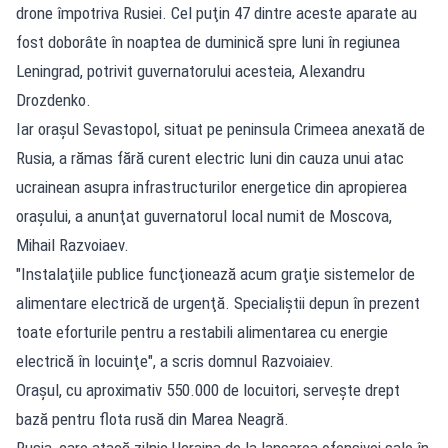
drone împotriva Rusiei. Cel puţin 47 dintre aceste aparate au
fost doborâte în noaptea de duminică spre luni în regiunea
Leningrad, potrivit guvernatorului acesteia, Alexandru
Drozdenko.
Iar oraşul Sevastopol, situat pe peninsula Crimeea anexată de
Rusia, a rămas fără curent electric luni din cauza unui atac
ucrainean asupra infrastructurilor energetice din apropierea
oraşului, a anunţat guvernatorul local numit de Moscova,
Mihail Razvoiaev.
"Instalaţiile publice funcţionează acum graţie sistemelor de
alimentare electrică de urgenţă. Specialiştii depun în prezent
toate eforturile pentru a restabili alimentarea cu energie
electrică în locuinţe", a scris domnul Razvoiaiev.
Oraşul, cu aproximativ 550.000 de locuitori, serveşte drept
bază pentru flota rusă din Marea Neagră.
Rusia, care atacă zilnic Ucraina de la lansarea ofensivei sale în