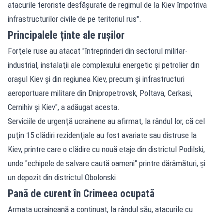
atacurile teroriste desfăşurate de regimul de la Kiev împotriva
infrastructurilor civile de pe teritoriul rus".
Principalele ținte ale rușilor
Forţele ruse au atacat "întreprinderi din sectorul militar-
industrial, instalaţii ale complexului energetic şi petrolier din
oraşul Kiev şi din regiunea Kiev, precum şi infrastructuri
aeroportuare militare din Dnipropetrovsk, Poltava, Cerkasi,
Cernihiv şi Kiev", a adăugat acesta.
Serviciile de urgenţă ucrainene au afirmat, la rândul lor, că cel
puţin 15 clădiri rezidenţiale au fost avariate sau distruse la
Kiev, printre care o clădire cu nouă etaje din districtul Podilski,
unde "echipele de salvare caută oameni" printre dărâmături, şi
un depozit din districtul Obolonski.
Pană de curent în Crimeea ocupată
Armata ucraineană a continuat, la rândul său, atacurile cu