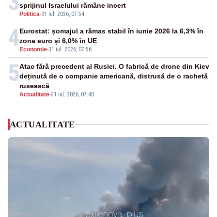
3
sprijinul Israelului rămâne incert
Politica
-
31 iul. 2026, 07:54
4
Eurostat: șomajul a rămas stabil în iunie 2026 la 6,3% în
zona euro și 6,0% în UE
Economie
-
31 iul. 2026, 07:56
5
Atac fără precedent al Rusiei. O fabrică de drone din Kiev
deținută de o companie americană, distrusă de o rachetă
rusească
Actualitate
-
31 iul. 2026, 07:40
ACTUALITATE