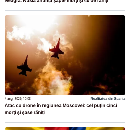
Neagră. Rusia anunță șapte morți și 40 de răniți
4 aug. 2026, 10:08
Realitatea din Spania
Atac cu drone în regiunea Moscovei: cel puțin cinci
morți și șase răniți