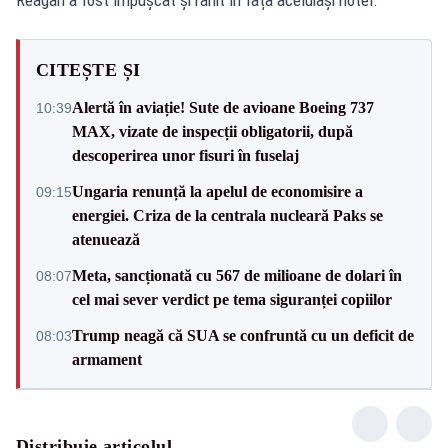
CITEȘTE ȘI
Alertă în aviație! Sute de avioane Boeing 737
10:39
MAX, vizate de inspecții obligatorii, după
descoperirea unor fisuri în fuselaj
Ungaria renunță la apelul de economisire a
09:15
energiei. Criza de la centrala nucleară Paks se
atenuează
Meta, sancționată cu 567 de milioane de dolari în
08:07
cel mai sever verdict pe tema siguranței copiilor
Trump neagă că SUA se confruntă cu un deficit de
08:03
armament
Distribuie articolul