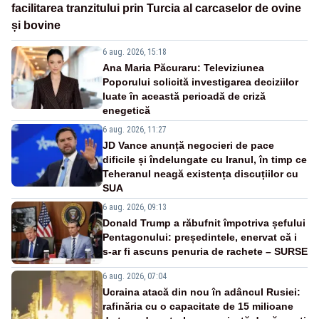
facilitarea tranzitului prin Turcia al carcaselor de ovine
și bovine
6 aug. 2026, 15:18
Ana Maria Păcuraru: Televiziunea
Poporului solicită investigarea deciziilor
luate în această perioadă de criză
enegetică
6 aug. 2026, 11:27
JD Vance anunță negocieri de pace
dificile și îndelungate cu Iranul, în timp ce
Teheranul neagă existența discuțiilor cu
SUA
6 aug. 2026, 09:13
Donald Trump a răbufnit împotriva șefului
Pentagonului: președintele, enervat că i
s-ar fi ascuns penuria de rachete – SURSE
6 aug. 2026, 07:04
Ucraina atacă din nou în adâncul Rusiei:
rafinăria cu o capacitate de 15 milioane