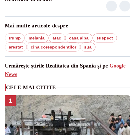
Mai multe articole despre
trump
melania
atac
casa alba
suspect
arestat
cina corespondentilor
sua
Urmărește știrile Realitatea din Spania și pe
Google
News
CELE MAI CITITE
1