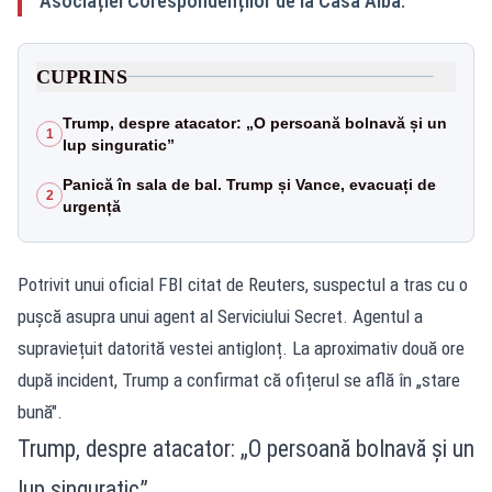
Asociației Corespondenților de la Casa Albă.
CUPRINS
Trump, despre atacator: „O persoană bolnavă și un
1
lup singuratic”
Panică în sala de bal. Trump și Vance, evacuați de
2
urgență
Potrivit unui oficial FBI citat de Reuters, suspectul a tras cu o
pușcă asupra unui agent al Serviciului Secret. Agentul a
supraviețuit datorită vestei antiglonț. La aproximativ două ore
după incident, Trump a confirmat că ofițerul se află în „stare
bună".
Trump, despre atacator: „O persoană bolnavă și un
lup singuratic”