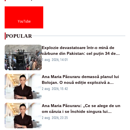
YouTube
POPULAR
Explozie devastatoare într-o mină de
cărbune din Pakistan: cel puțin 34 de
morți - VIDEO
1 aug. 2026, 14:01
Ana Maria Păcuraru demască planul lui
Bolojan. O nouă ediție explozivă a
emisiunii „Miza Zilei” la Realitatea PLUS
2 aug. 2026, 15:42
Ana Maria Păcuraru: „Ce se alege de un
om căruia i se închide singura lui
portiță?”
2 aug. 2026, 23:25