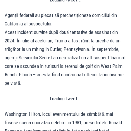
Agenții federali au plecat să percheziționeze domiciliul din
California al suspectului.
Acest incident survine după două tentative de asasinat din
2024. În iulie al acelui an, Trump a fost rănit la ureche de un
trăgător la un miting în Butler, Pennsylvania. În septembrie,
agenții Serviciului Secret au neutralizat un alt suspect înarmat
care se ascundea în tufișuri la terenul de golf din West Palm
Beach, Florida – acesta fiind condamnat ulterior la închisoare
pe viață.
Loading tweet...
Washington Hilton, locul evenimentului de sâmbătă, mai
fusese scena unui atac celebru: în 1981, președintele Ronald
Reagan a fost împușcat și rănit în fața aceluiași hotel.