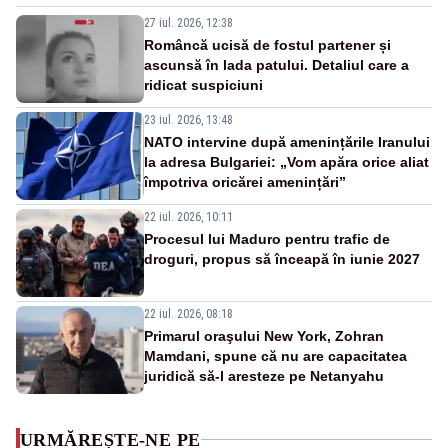
27 iul. 2026, 12:38
Româncă ucisă de fostul partener și
ascunsă în lada patului. Detaliul care a
ridicat suspiciuni
23 iul. 2026, 13:48
NATO intervine după amenințările Iranului
la adresa Bulgariei: „Vom apăra orice aliat
împotriva oricărei amenințări”
22 iul. 2026, 10:11
Procesul lui Maduro pentru trafic de
droguri, propus să înceapă în iunie 2027
22 iul. 2026, 08:18
Primarul oraşului New York, Zohran
Mamdani, spune că nu are capacitatea
juridică să-l aresteze pe Netanyahu
URMĂREȘTE-NE PE