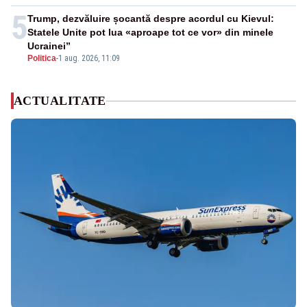
5
Trump, dezvăluire șocantă despre acordul cu Kievul:
Statele Unite pot lua «aproape tot ce vor» din minele
Ucrainei”
Politica
-
1 aug. 2026, 11:09
ACTUALITATE