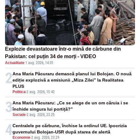
Explozie devastatoare într-o mină de cărbune din
Pakistan: cel puțin 34 de morți - VIDEO
Actualitate
·
1 aug. 2026, 14:01
2
Ana Maria Păcuraru demască planul lui Bolojan. O nouă
ediție explozivă a emisiunii „Miza Zilei” la Realitatea
PLUS
Politica
-
2 aug. 2026, 15:42
3
Ana Maria Păcuraru: „Ce se alege de un om căruia i se
închide singura lui portiță?”
Sociale
-
2 aug. 2026, 23:25
4
Centralele pe cărbune, închise la ordinul UE. Ipocrizia
guvernului Bolojan-USR după starea de alertă
Economie
-
2 aug. 2026, 23:29