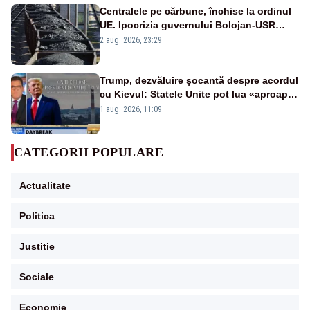
Centralele pe cărbune, închise la ordinul
UE. Ipocrizia guvernului Bolojan-USR
după starea de alertă
2 aug. 2026, 23:29
Trump, dezvăluire șocantă despre acordul
cu Kievul: Statele Unite pot lua «aproape
tot ce vor» din minele Ucrainei”
1 aug. 2026, 11:09
CATEGORII POPULARE
Actualitate
Politica
Justitie
Sociale
Economie