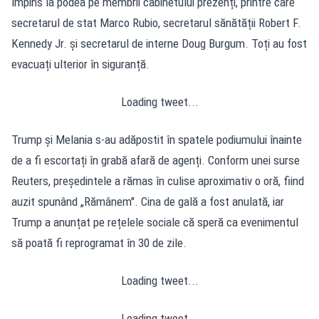
împins la podea pe membrii cabinetului prezenți, printre care
secretarul de stat Marco Rubio, secretarul sănătății Robert F.
Kennedy Jr. și secretarul de interne Doug Burgum. Toți au fost
evacuați ulterior în siguranță.
Loading tweet...
Trump și Melania s-au adăpostit în spatele podiumului înainte
de a fi escortați în grabă afară de agenți. Conform unei surse
Reuters, președintele a rămas în culise aproximativ o oră, fiind
auzit spunând „Rămânem". Cina de gală a fost anulată, iar
Trump a anunțat pe rețelele sociale că speră ca evenimentul
să poată fi reprogramat în 30 de zile.
Loading tweet...
Loading tweet...