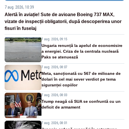
7 aug. 2026, 10:39
Alertă în aviație! Sute de avioane Boeing 737 MAX,
vizate de inspecții obligatorii, după descoperirea unor
fisuri în fuselaj
7 aug. 2026, 09:15
Ungaria renunță la apelul de economisire
a energiei. Criza de la centrala nucleară
Paks se atenuează
7 aug. 2026, 08:07
Meta, sancționată cu 567 de milioane de
dolari în cel mai sever verdict pe tema
siguranței copiilor
7 aug. 2026, 08:03
Trump neagă că SUA se confruntă cu un
deficit de armament
7 aug. 2026, 08:01