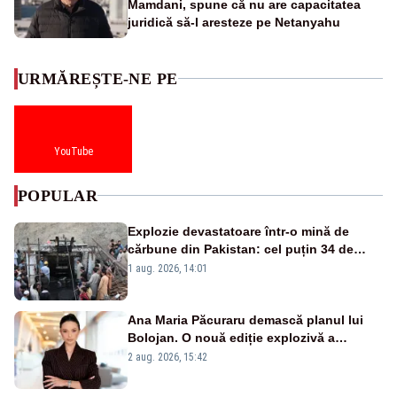
Mamdani, spune că nu are capacitatea
juridică să-l aresteze pe Netanyahu
URMĂREȘTE-NE PE
YouTube
POPULAR
Explozie devastatoare într-o mină de
cărbune din Pakistan: cel puțin 34 de
morți - VIDEO
1 aug. 2026, 14:01
Ana Maria Păcuraru demască planul lui
Bolojan. O nouă ediție explozivă a
emisiunii „Miza Zilei” la Realitatea PLUS
2 aug. 2026, 15:42