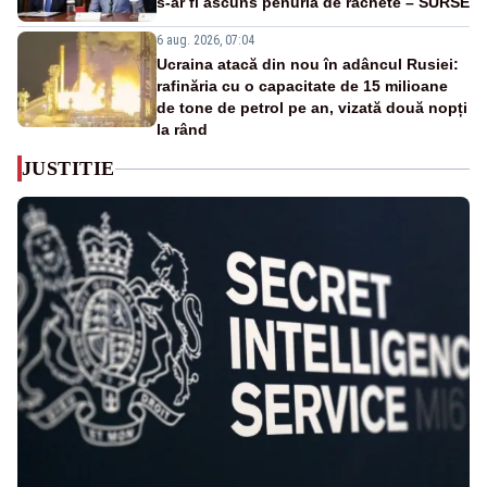
s-ar fi ascuns penuria de rachete – SURSE
6 aug. 2026, 07:04
Ucraina atacă din nou în adâncul Rusiei:
rafinăria cu o capacitate de 15 milioane
de tone de petrol pe an, vizată două nopți
la rând
JUSTITIE