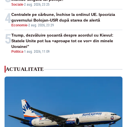
Sociale
-
2 aug. 2026, 23:25
4
Centralele pe cărbune, închise la ordinul UE. Ipocrizia
guvernului Bolojan-USR după starea de alertă
Economie
-
2 aug. 2026, 23:29
5
Trump, dezvăluire șocantă despre acordul cu Kievul:
Statele Unite pot lua «aproape tot ce vor» din minele
Ucrainei”
Politica
-
1 aug. 2026, 11:09
ACTUALITATE