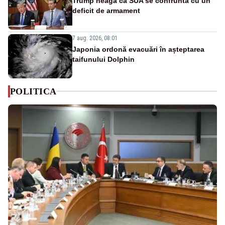
Trump neagă că SUA se confruntă cu un
deficit de armament
7 aug. 2026, 08:01
Japonia ordonă evacuări în așteptarea
taifunului Dolphin
POLITICA