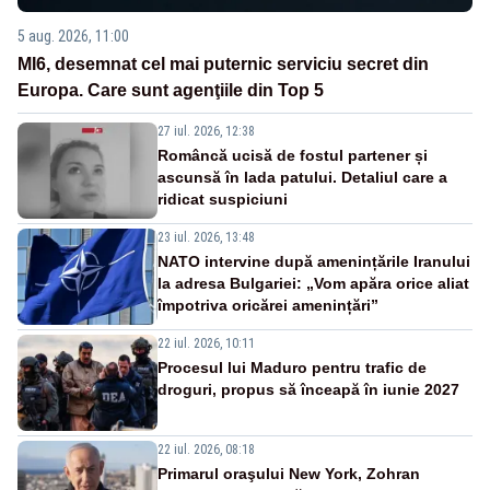
5 aug. 2026, 11:00
MI6, desemnat cel mai puternic serviciu secret din
Europa. Care sunt agenţiile din Top 5
27 iul. 2026, 12:38
Româncă ucisă de fostul partener și
ascunsă în lada patului. Detaliul care a
ridicat suspiciuni
23 iul. 2026, 13:48
NATO intervine după amenințările Iranului
la adresa Bulgariei: „Vom apăra orice aliat
împotriva oricărei amenințări”
22 iul. 2026, 10:11
Procesul lui Maduro pentru trafic de
droguri, propus să înceapă în iunie 2027
22 iul. 2026, 08:18
Primarul oraşului New York, Zohran