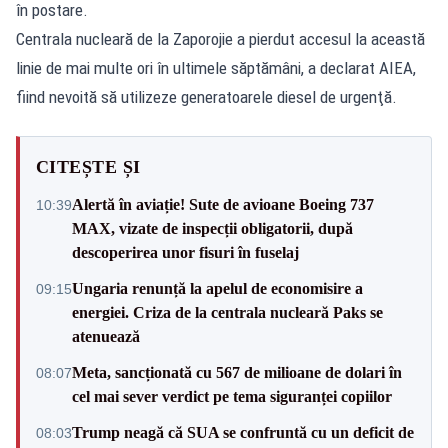
în postare.
Centrala nucleară de la Zaporojie a pierdut accesul la această
linie de mai multe ori în ultimele săptămâni, a declarat AIEA,
fiind nevoită să utilizeze generatoarele diesel de urgenţă.
CITEȘTE ȘI
Alertă în aviație! Sute de avioane Boeing 737
10:39
MAX, vizate de inspecții obligatorii, după
descoperirea unor fisuri în fuselaj
Ungaria renunță la apelul de economisire a
09:15
energiei. Criza de la centrala nucleară Paks se
atenuează
Meta, sancționată cu 567 de milioane de dolari în
08:07
cel mai sever verdict pe tema siguranței copiilor
Trump neagă că SUA se confruntă cu un deficit de
08:03