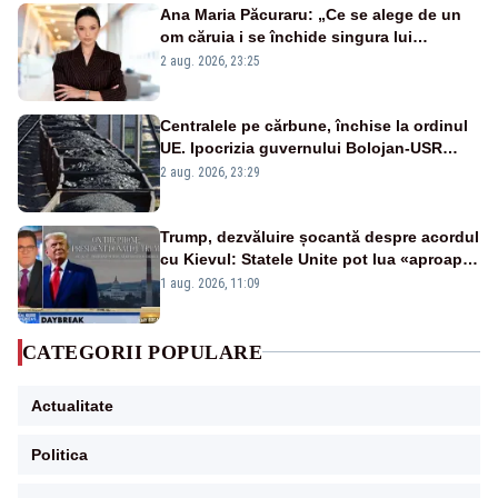
Ana Maria Păcuraru: „Ce se alege de un
om căruia i se închide singura lui
portiță?”
2 aug. 2026, 23:25
Centralele pe cărbune, închise la ordinul
UE. Ipocrizia guvernului Bolojan-USR
după starea de alertă
2 aug. 2026, 23:29
Trump, dezvăluire șocantă despre acordul
cu Kievul: Statele Unite pot lua «aproape
tot ce vor» din minele Ucrainei”
1 aug. 2026, 11:09
CATEGORII POPULARE
Actualitate
Politica