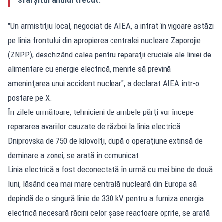
"Un armistiţiu local, negociat de AIEA, a intrat în vigoare astăzi
pe linia frontului din apropierea centralei nucleare Zaporojie
(ZNPP), deschizând calea pentru reparaţii cruciale ale liniei de
alimentare cu energie electrică, menite să prevină
ameninţarea unui accident nuclear", a declarat AIEA într-o
postare pe X.
În zilele următoare, tehnicieni de ambele părţi vor începe
repararea avariilor cauzate de război la linia electrică
Dniprovska de 750 de kilovolţi, după o operaţiune extinsă de
deminare a zonei, se arată în comunicat.
Linia electrică a fost deconectată în urmă cu mai bine de două
luni, lăsând cea mai mare centrală nucleară din Europa să
depindă de o singură linie de 330 kV pentru a furniza energia
electrică necesară răcirii celor şase reactoare oprite, se arată