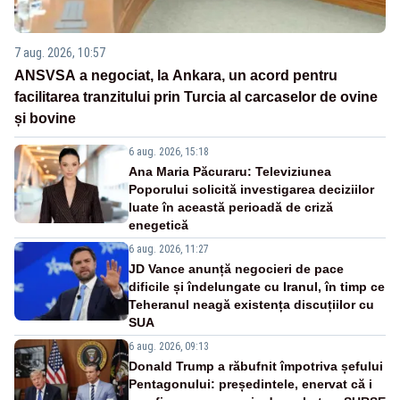
7 aug. 2026, 10:57
ANSVSA a negociat, la Ankara, un acord pentru
facilitarea tranzitului prin Turcia al carcaselor de ovine
și bovine
6 aug. 2026, 15:18
Ana Maria Păcuraru: Televiziunea
Poporului solicită investigarea deciziilor
luate în această perioadă de criză
enegetică
6 aug. 2026, 11:27
JD Vance anunță negocieri de pace
dificile și îndelungate cu Iranul, în timp ce
Teheranul neagă existența discuțiilor cu
SUA
6 aug. 2026, 09:13
Donald Trump a răbufnit împotriva șefului
Pentagonului: președintele, enervat că i