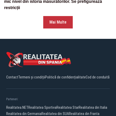
mic nivel din istoria măsurătorilor. Se prefigurează
restricții
Mai Multe
Contact
Termeni și condiții
Politică de confidențialitate
Cod de conduită
Parteneri:
Realitatea.NET
Realitatea Sportiva
Realitatea Star
Realitatea din Italia
Realitatea din Germania
Realitatea din SUA
Realitatea din Franta