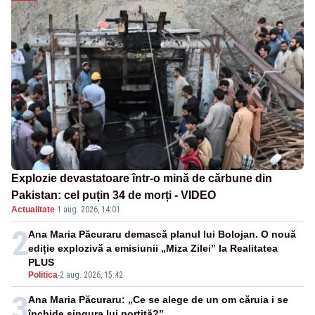
Explozie devastatoare într-o mină de cărbune din
Pakistan: cel puțin 34 de morți - VIDEO
Actualitate
·
1 aug. 2026, 14:01
2
Ana Maria Păcuraru demască planul lui Bolojan. O nouă
ediție explozivă a emisiunii „Miza Zilei” la Realitatea
PLUS
Politica
-
2 aug. 2026, 15:42
3
Ana Maria Păcuraru: „Ce se alege de un om căruia i se
închide singura lui portiță?”