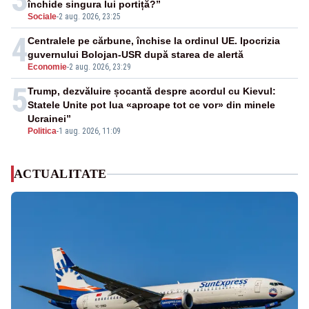
închide singura lui portiță?”
Sociale
-
2 aug. 2026, 23:25
4
Centralele pe cărbune, închise la ordinul UE. Ipocrizia
guvernului Bolojan-USR după starea de alertă
Economie
-
2 aug. 2026, 23:29
5
Trump, dezvăluire șocantă despre acordul cu Kievul:
Statele Unite pot lua «aproape tot ce vor» din minele
Ucrainei”
Politica
-
1 aug. 2026, 11:09
ACTUALITATE