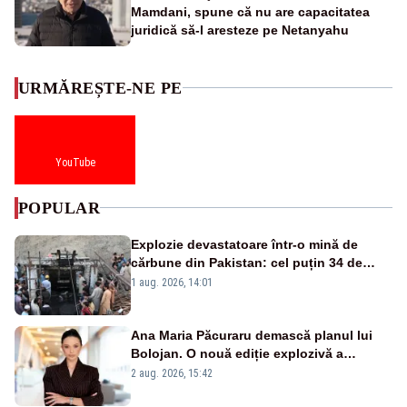
Mamdani, spune că nu are capacitatea
juridică să-l aresteze pe Netanyahu
URMĂREȘTE-NE PE
YouTube
POPULAR
Explozie devastatoare într-o mină de
cărbune din Pakistan: cel puțin 34 de
morți - VIDEO
1 aug. 2026, 14:01
Ana Maria Păcuraru demască planul lui
Bolojan. O nouă ediție explozivă a
emisiunii „Miza Zilei” la Realitatea PLUS
2 aug. 2026, 15:42