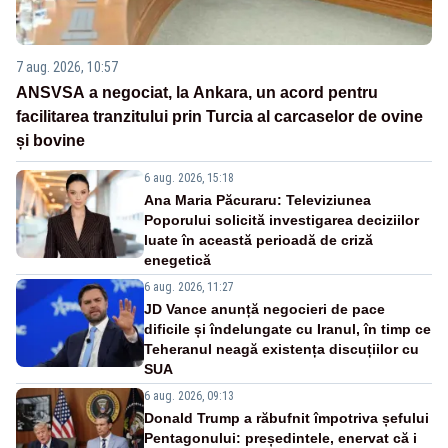
7 aug. 2026, 10:57
ANSVSA a negociat, la Ankara, un acord pentru
facilitarea tranzitului prin Turcia al carcaselor de ovine
și bovine
6 aug. 2026, 15:18
Ana Maria Păcuraru: Televiziunea
Poporului solicită investigarea deciziilor
luate în această perioadă de criză
enegetică
6 aug. 2026, 11:27
JD Vance anunță negocieri de pace
dificile și îndelungate cu Iranul, în timp ce
Teheranul neagă existența discuțiilor cu
SUA
6 aug. 2026, 09:13
Donald Trump a răbufnit împotriva șefului
Pentagonului: președintele, enervat că i