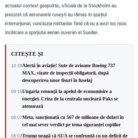
actualul context geopolitic, oficialii de la Stockholm au
precizat că aeronavele rusești au rămas în spațiul
internațional, concluzia militarilor fiind că nu a avut loc nicio
încălcare a spațiului aerian suveran al Suediei.
CITEȘTE ȘI
Alertă în aviație! Sute de avioane Boeing 737
10:39
MAX, vizate de inspecții obligatorii, după
descoperirea unor fisuri în fuselaj
Ungaria renunță la apelul de economisire a
09:15
energiei. Criza de la centrala nucleară Paks se
atenuează
Meta, sancționată cu 567 de milioane de dolari în
08:07
cel mai sever verdict pe tema siguranței copiilor
Trump neagă că SUA se confruntă cu un deficit de
08:03