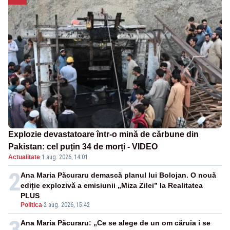
Explozie devastatoare într-o mină de cărbune din
Pakistan: cel puțin 34 de morți - VIDEO
Actualitate
·
1 aug. 2026, 14:01
2
Ana Maria Păcuraru demască planul lui Bolojan. O nouă
ediție explozivă a emisiunii „Miza Zilei” la Realitatea
PLUS
Politica
-
2 aug. 2026, 15:42
3
Ana Maria Păcuraru: „Ce se alege de un om căruia i se