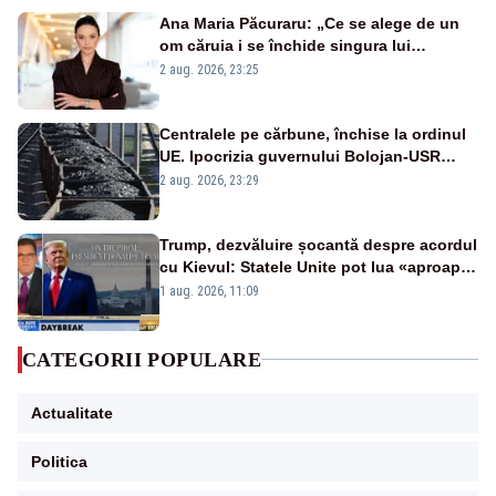
Ana Maria Păcuraru: „Ce se alege de un
om căruia i se închide singura lui
portiță?”
2 aug. 2026, 23:25
Centralele pe cărbune, închise la ordinul
UE. Ipocrizia guvernului Bolojan-USR
după starea de alertă
2 aug. 2026, 23:29
Trump, dezvăluire șocantă despre acordul
cu Kievul: Statele Unite pot lua «aproape
tot ce vor» din minele Ucrainei”
1 aug. 2026, 11:09
CATEGORII POPULARE
Actualitate
Politica