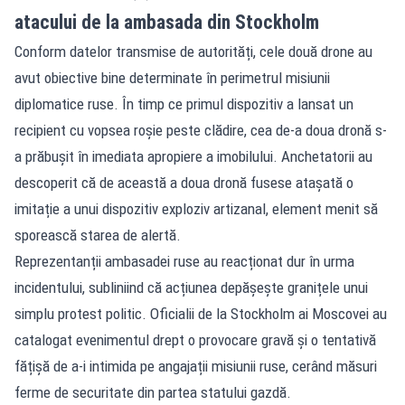
atacului de la ambasada din Stockholm
Conform datelor transmise de autorități, cele două drone au
avut obiective bine determinate în perimetrul misiunii
diplomatice ruse. În timp ce primul dispozitiv a lansat un
recipient cu vopsea roșie peste clădire, cea de-a doua dronă s-
a prăbușit în imediata apropiere a imobilului. Anchetatorii au
descoperit că de această a doua dronă fusese atașată o
imitație a unui dispozitiv exploziv artizanal, element menit să
sporească starea de alertă.
Reprezentanții ambasadei ruse au reacționat dur în urma
incidentului, subliniind că acțiunea depășește granițele unui
simplu protest politic. Oficialii de la Stockholm ai Moscovei au
catalogat evenimentul drept o provocare gravă și o tentativă
fățișă de a-i intimida pe angajații misiunii ruse, cerând măsuri
ferme de securitate din partea statului gazdă.