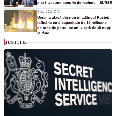
s-ar fi ascuns penuria de rachete – SURSE
6 aug. 2026, 07:04
Ucraina atacă din nou în adâncul Rusiei:
rafinăria cu o capacitate de 15 milioane
de tone de petrol pe an, vizată două nopți
la rând
JUSTITIE