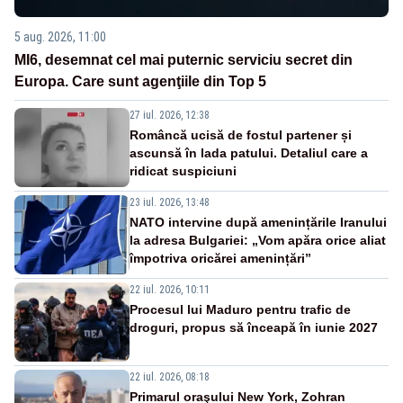
5 aug. 2026, 11:00
MI6, desemnat cel mai puternic serviciu secret din
Europa. Care sunt agenţiile din Top 5
27 iul. 2026, 12:38
Româncă ucisă de fostul partener și
ascunsă în lada patului. Detaliul care a
ridicat suspiciuni
23 iul. 2026, 13:48
NATO intervine după amenințările Iranului
la adresa Bulgariei: „Vom apăra orice aliat
împotriva oricărei amenințări”
22 iul. 2026, 10:11
Procesul lui Maduro pentru trafic de
droguri, propus să înceapă în iunie 2027
22 iul. 2026, 08:18
Primarul oraşului New York, Zohran