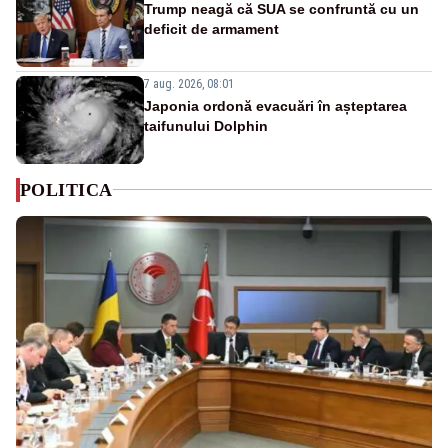
Trump neagă că SUA se confruntă cu un
deficit de armament
7 aug. 2026, 08:01
Japonia ordonă evacuări în așteptarea
taifunului Dolphin
POLITICA