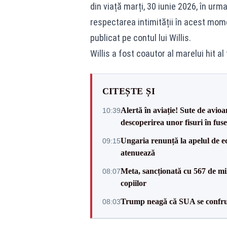
din viață marți, 30 iunie 2026, în urma
respectarea intimității în acest mom
publicat pe contul lui Willis.
Willis a fost coautor al marelui hit al
CITEȘTE ȘI
Alertă în aviație! Sute de avio
10:39
descoperirea unor fisuri în fuse
Ungaria renunță la apelul de ec
09:15
atenuează
Meta, sancționată cu 567 de mil
08:07
copiilor
Trump neagă că SUA se confru
08:03