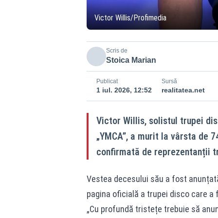
Victor Willis/Profimedia
Scris de
Stoica Marian
Publicat
Sursă
1 iul. 2026, 12:52
realitatea.net
Victor Willis, solistul trupei d
„YMCA”, a murit la vârsta de 74
confirmată de reprezentanții t
Vestea decesului său a fost anunțată 
pagina oficială a trupei disco care a f
„Cu profundă tristețe trebuie să anun