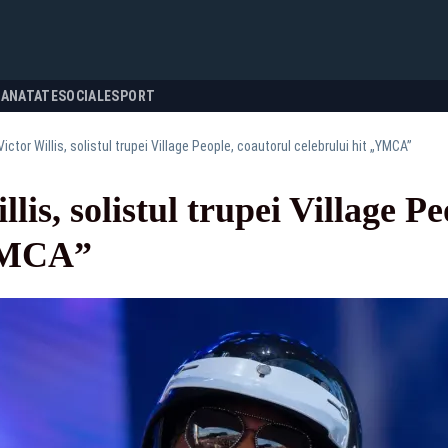
SANATATE
SOCIALE
SPORT
Victor Willis, solistul trupei Village People, coautorul celebrului hit „YMCA”
lis, solistul trupei Village P
„YMCA”