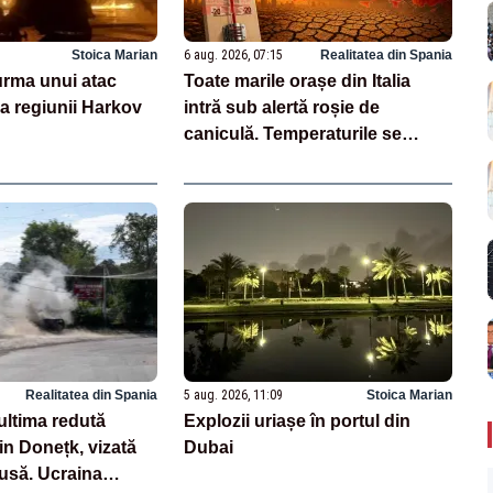
Stoica Marian
6 aug. 2026, 07:15
Realitatea din Spania
 urma unui atac
Toate marile orașe din Italia
a regiunii Harkov
intră sub alertă roșie de
caniculă. Temperaturile se
apropie de 40 de grade
Realitatea din Spania
5 aug. 2026, 11:09
Stoica Marian
ultima redută
Explozii uriașe în portul din
n Donețk, vizată
Dubai
usă. Ucraina