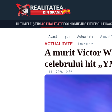
ULTIMELE ȘTIRI
ACTUALITATE
ECONOMIE
JUSTITIE
POLITICA
Acasă
Știri
Actualitate
A murit 
·
ACTUALITATE
1 min citire
A murit Victor Wil
celebrului hit 
1 iul. 2026, 12:52