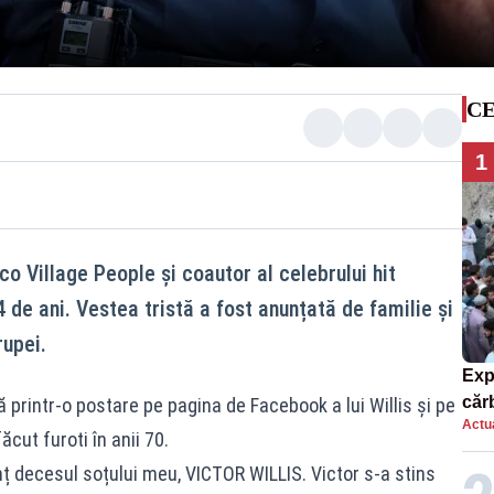
CE
1
isco Village People și coautor al celebrului hit
 de ani. Vestea tristă a fost anunțată de familie și
rupei.
Exp
căr
printr-o postare pe pagina de Facebook a lui Willis și pe
Actua
mor
ăcut furoti în anii 70.
ț decesul soțului meu, VICTOR WILLIS. Victor s-a stins