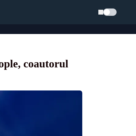
Schimba tema
eople, coautorul