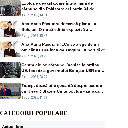
Explozie devastatoare într-o mină de
cărbune din Pakistan: cel puțin 34 de
morți - VIDEO
1 aug. 2026, 14:01
Ana Maria Păcuraru demască planul lui
Bolojan. O nouă ediție explozivă a
emisiunii „Miza Zilei” la Realitatea PLUS
2 aug. 2026, 15:42
Ana Maria Păcuraru: „Ce se alege de un
om căruia i se închide singura lui portiță?”
2 aug. 2026, 23:25
Centralele pe cărbune, închise la ordinul
UE. Ipocrizia guvernului Bolojan-USR după
starea de alertă
2 aug. 2026, 23:29
Trump, dezvăluire șocantă despre acordul
cu Kievul: Statele Unite pot lua «aproape
tot ce vor» din minele Ucrainei”
1 aug. 2026, 11:09
CATEGORII POPULARE
Actualitate