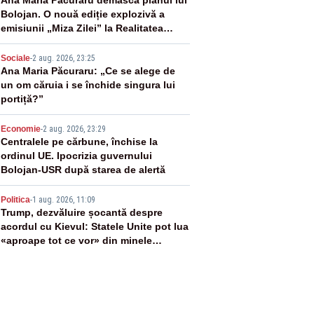
2
Ana Maria Păcuraru demască planul lui
Bolojan. O nouă ediție explozivă a
emisiunii „Miza Zilei” la Realitatea
PLUS
3
Sociale
-
2 aug. 2026, 23:25
Ana Maria Păcuraru: „Ce se alege de
un om căruia i se închide singura lui
portiță?”
4
Economie
-
2 aug. 2026, 23:29
Centralele pe cărbune, închise la
ordinul UE. Ipocrizia guvernului
Bolojan-USR după starea de alertă
5
Politica
-
1 aug. 2026, 11:09
Trump, dezvăluire șocantă despre
acordul cu Kievul: Statele Unite pot lua
«aproape tot ce vor» din minele
Ucrainei”