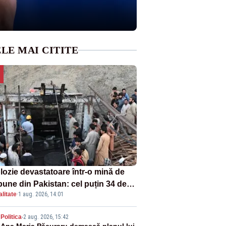
LE MAI CITITE
lozie devastatoare într-o mină de
bune din Pakistan: cel puțin 34 de
litate
·
1 aug. 2026, 14:01
ți - VIDEO
Politica
-
2 aug. 2026, 15:42