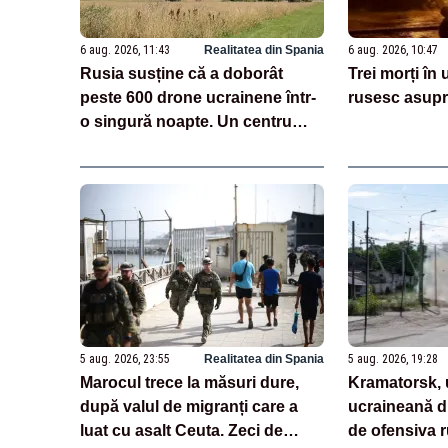
6 aug. 2026, 11:43
Realitatea din Spania
6 aug. 2026, 10:47
Rusia susține că a doborât
Trei morți în
peste 600 drone ucrainene într-
rusesc asupr
o singură noapte. Un centru
logistic Wildberries, avariat
VIDEO
5 aug. 2026, 23:55
Realitatea din Spania
5 aug. 2026, 19:28
Marocul trece la măsuri dure,
Kramatorsk, 
după valul de migranți care a
ucraineană di
luat cu asalt Ceuta. Zeci de
de ofensiva r