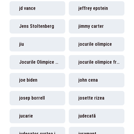
jd vance
jeffrey epstein
Jens Stoltenberg
jimmy carter
jiu
jocurile olimpice
Jocurile Olimpice de Iarnă
jocurile olimpice franta
joe biden
john cena
josep borrell
josette rizea
jucarie
judecată
judecator curtea internationala de justitie
juramant