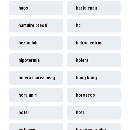
haos
harta cnair
hartuire preoti
hd
hezbollah
hidroelectrica
hipotermie
holera
holera marea neagra
hong kong
hora unirii
horoscop
hotel
hoti
hotnews
hranirea ursilor