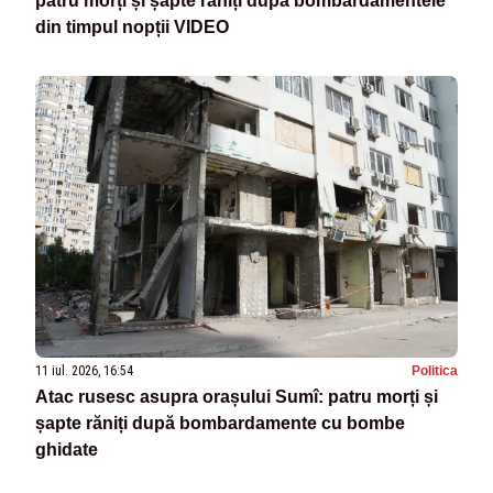
patru morți și șapte răniți după bombardamentele
din timpul nopții VIDEO
11 iul. 2026, 16:54
Politica
Atac rusesc asupra orașului Sumî: patru morți și
șapte răniți după bombardamente cu bombe
ghidate