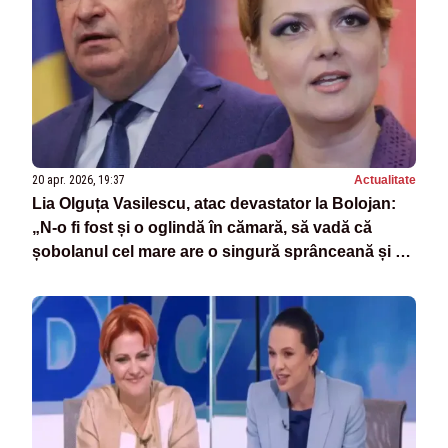
20 apr. 2026, 19:37
Actualitate
Lia Olguța Vasilescu, atac devastator la Bolojan:
„N‑o fi fost și o oglindă în cămară, să vadă că
șobolanul cel mare are o singură sprânceană și se
uită încruntat?”