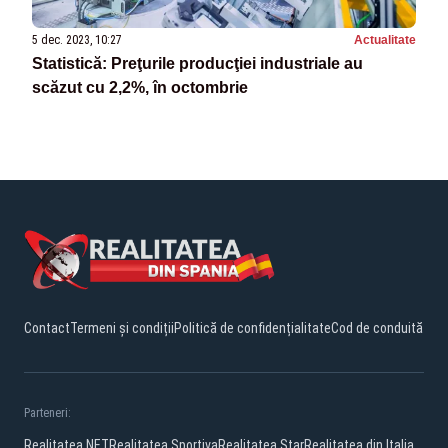
5 dec. 2023, 10:27
Actualitate
Statistică: Preţurile producţiei industriale au
scăzut cu 2,2%, în octombrie
Contact
Termeni și condiții
Politică de confidențialitate
Cod de conduită
Parteneri:
Realitatea.NET
Realitatea Sportiva
Realitatea Star
Realitatea din Italia