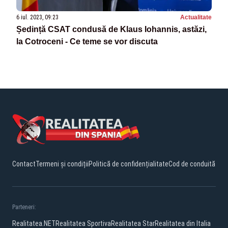
6 iul. 2023, 09:23
Actualitate
Ședință CSAT condusă de Klaus Iohannis, astăzi,
la Cotroceni - Ce teme se vor discuta
Contact
Termeni și condiții
Politică de confidențialitate
Cod de conduită
Parteneri:
Realitatea.NET
Realitatea Sportiva
Realitatea Star
Realitatea din Italia