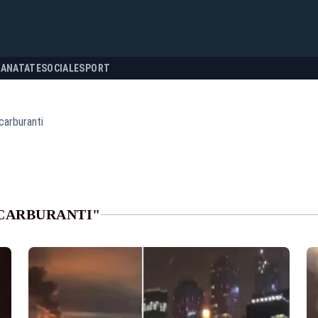
SANATATE
SOCIALE
SPORT
 carburanti
 CARBURANTI"