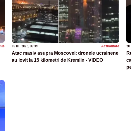
mie
15 iul. 2026, 08:39
Actualitate
20 
Atac masiv asupra Moscovei: dronele ucrainene
Ru
au lovit la 15 kilometri de Kremlin - VIDEO
ca
pe