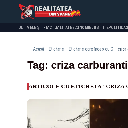
ULTIMELE ȘTIRI
ACTUALITATE
ECONOMIE
JUSTITIE
POLITICA
Acasă
Etichete
Etichete care încep cu C
criza
Tag: criza carburanti
ARTICOLE CU ETICHETA "CRIZA