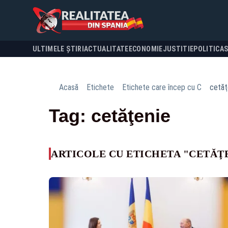
ULTIMELE ȘTIRI
ACTUALITATE
ECONOMIE
JUSTITIE
POLITICA
Acasă
Etichete
Etichete care încep cu C
cetăţ
Tag: cetăţenie
ARTICOLE CU ETICHETA "CETĂŢ