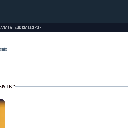
SANATATE
SOCIALE
SPORT
enie
ENIE"