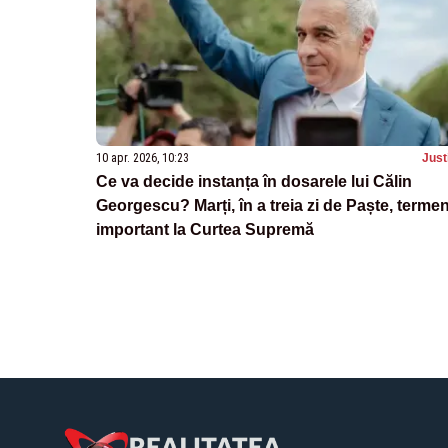
10 apr. 2026, 10:23
Just
Ce va decide instanța în dosarele lui Călin
Georgescu? Marți, în a treia zi de Paște, terme
important la Curtea Supremă