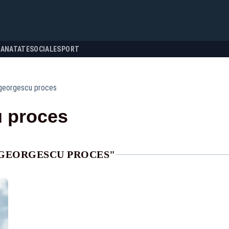
SANATATE
SOCIALE
SPORT
 georgescu proces
u proces
 GEORGESCU PROCES"