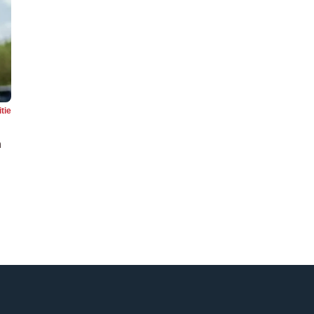
itie
n