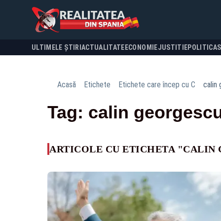
ULTIMELE ȘTIRI
ACTUALITATE
ECONOMIE
JUSTITIE
POLITICA
Acasă
Etichete
Etichete care încep cu C
calin
Tag: calin georgesc
ARTICOLE CU ETICHETA "CALIN