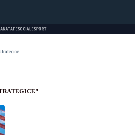
SANATATE
SOCIALE
SPORT
strategice
STRATEGICE"