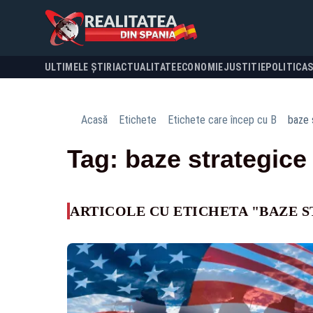
ULTIMELE ȘTIRI
ACTUALITATE
ECONOMIE
JUSTITIE
POLITICA
Acasă
Etichete
Etichete care încep cu B
baze 
Tag: baze strategice
ARTICOLE CU ETICHETA "BAZE 